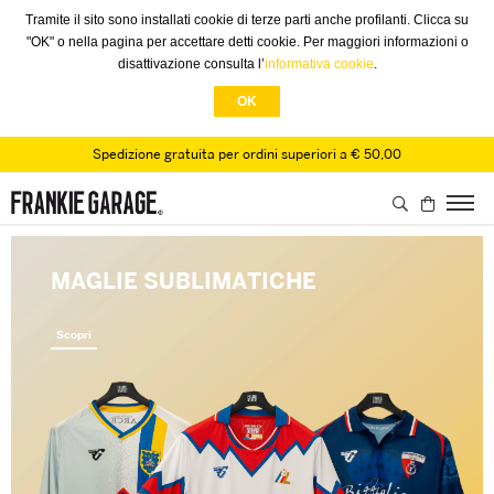
Tramite il sito sono installati cookie di terze parti anche profilanti. Clicca su
"OK" o nella pagina per accettare detti cookie. Per maggiori informazioni o
disattivazione consulta l’
informativa cookie
.
OK
Spedizione gratuita per ordini superiori a € 50,00
OUTDOOR
MAGLIE SUBLIMATICHE
Saldi
Nuovo Parka in softshell
Scopri
Scopri
Scopri