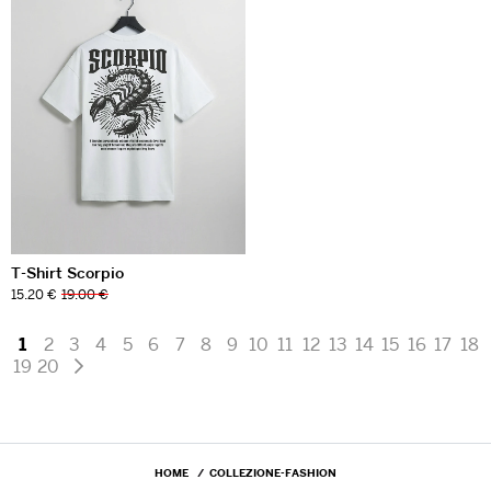
T-Shirt Scorpio
15.20 €
19.00 €
1
2
3
4
5
6
7
8
9
10
11
12
13
14
15
16
17
18
19
20
HOME
COLLEZIONE-FASHION