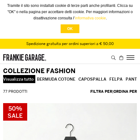
Tramite il sito sono installati cookie di terze parti anche profilanti. Clicca su
"OK" o nella pagina per accettare detti cookie. Per maggiori informazioni o
disattivazione consulta l’
informativa cookie
.
OK
Spedizione gratuita per ordini superiori a € 50,00
COLLEZIONE FASHION
Visualizza tutto
BERMUDA COTONE
CAPOSPALLA
FELPA
PANTA
77 PRODOTTI
FILTRA PER
|
ORDINA PER
50%
SALE