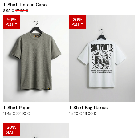
T-Shirt Tinta in Capo
8.95 €
17.90 €
50%
20%
SALE
SALE
T-Shirt Pique
T-Shirt Sagittarius
11.45 €
22.90 €
15.20 €
19.00 €
20%
SALE