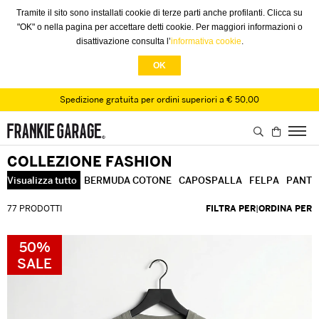
Tramite il sito sono installati cookie di terze parti anche profilanti. Clicca su
"OK" o nella pagina per accettare detti cookie. Per maggiori informazioni o
disattivazione consulta l’
informativa cookie
.
OK
Spedizione gratuita per ordini superiori a € 50,00
COLLEZIONE FASHION
Visualizza tutto
BERMUDA COTONE
CAPOSPALLA
FELPA
PANTA
77 PRODOTTI
FILTRA PER
|
ORDINA PER
50%
SALE