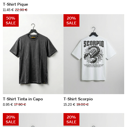
T-Shirt Pique
11.45 €
22.90 €
50%
20%
SALE
SALE
T-Shirt Tinta in Capo
T-Shirt Scorpio
8.95 €
17.90 €
15.20 €
19.00 €
20%
20%
SALE
SALE