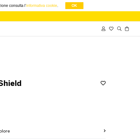
zione consulta l’
informativa cookie
.
OK
Shield
olore