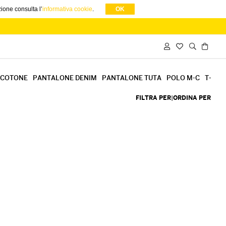
zione consulta l’
informativa cookie
.
OK
 COTONE
PANTALONE DENIM
PANTALONE TUTA
POLO M-C
T-SHI
FILTRA PER
|
ORDINA PER