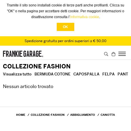
Tramite il sito sono installati cookie di terze parti anche profilanti. Clicca su
"OK" o nella pagina per accettare detti cookie. Per maggiori informazioni o
disattivazione consulta l’
informativa cookie
.
OK
Spedizione gratuita per ordini superiori a € 50,00
COLLEZIONE FASHION
Visualizza tutto
BERMUDA COTONE
CAPOSPALLA
FELPA
PANTA
Nessun articolo trovato
HOME
COLLEZIONE-FASHION
ABBIGLIAMENTO
CANOTTA