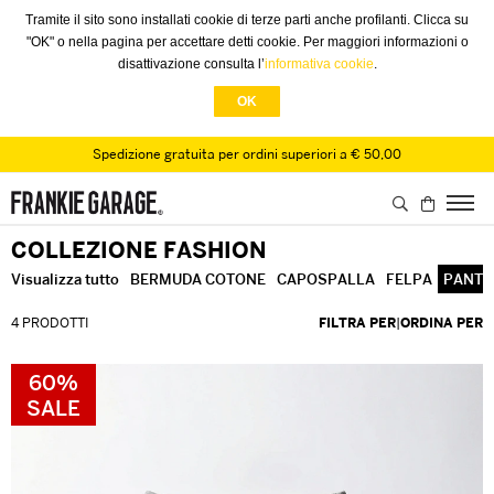
Tramite il sito sono installati cookie di terze parti anche profilanti. Clicca su
"OK" o nella pagina per accettare detti cookie. Per maggiori informazioni o
disattivazione consulta l’
informativa cookie
.
OK
Spedizione gratuita per ordini superiori a € 50,00
COLLEZIONE FASHION
Visualizza tutto
BERMUDA COTONE
CAPOSPALLA
FELPA
PANTA
4 PRODOTTI
FILTRA PER
|
ORDINA PER
60%
SALE